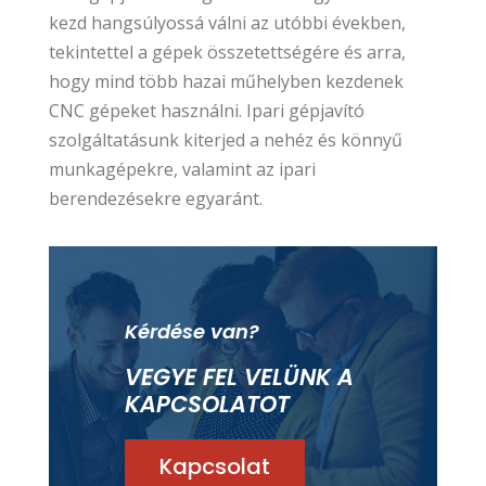
kezd hangsúlyossá válni az utóbbi években,
tekintettel a gépek összetettségére és arra,
hogy mind több hazai műhelyben kezdenek
CNC gépeket használni. Ipari gépjavító
szolgáltatásunk kiterjed a nehéz és könnyű
munkagépekre, valamint az ipari
berendezésekre egyaránt.
Kérdése van?
VEGYE FEL VELÜNK A
KAPCSOLATOT
Kapcsolat