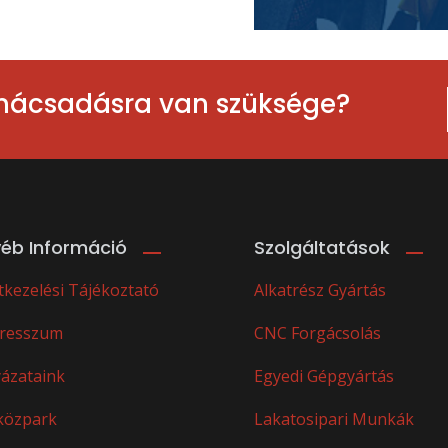
anácsadásra van szüksége?
éb Információ
Szolgáltatások
tkezelési Tájékoztató
Alkatrész Gyártás
resszum
CNC Forgácsolás
yázataink
Egyedi Gépgyártás
közpark
Lakatosipari Munkák