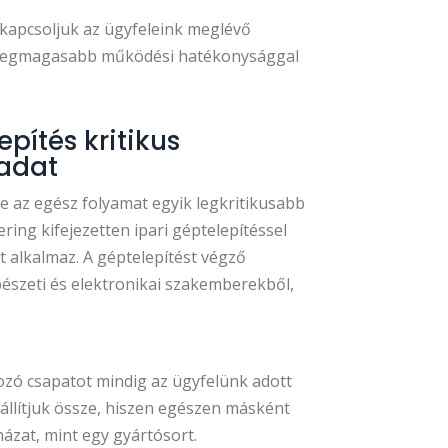
zekapcsoljuk az ügyfeleink meglévő
y a legmagasabb működési hatékonysággal
epítés kritikus
ladat
 az egész folyamat egyik legkritikusabb
ring kifejezetten ipari géptelepítéssel
 alkalmaz. A géptelepítést végző
észeti és elektronikai szakemberekből,
kozó csapatot mindig az ügyfelünk adott
állítjuk össze, hiszen egészen másként
ázat, mint egy gyártósort.