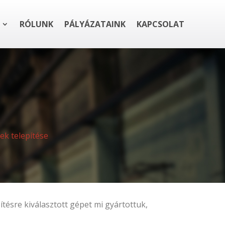
RÓLUNK
PÁLYÁZATAINK
KAPCSOLAT
ek telepítése
ítésre kiválasztott gépet mi gyártottuk,