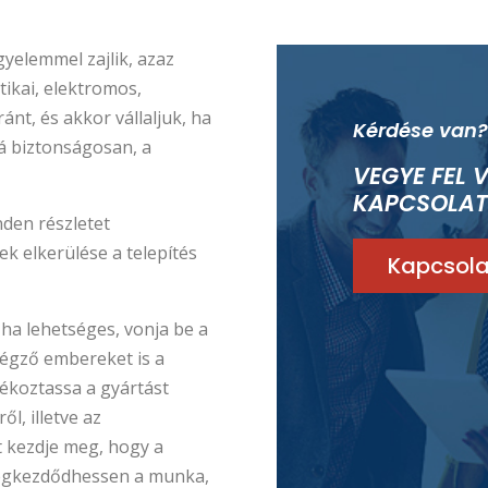
gyelemmel zajlik, azaz
atikai, elektromos,
nt, és akkor vállaljuk, ha
Kérdése van?
á biztonságosan, a
VEGYE FEL 
KAPCSOLAT
nden részletet
ek elkerülése a telepítés
Kapcsola
 ha lehetséges, vonja be a
végző embereket is a
jékoztassa a gyártást
l, illetve az
t kezdje meg, hogy a
megkezdődhessen a munka,