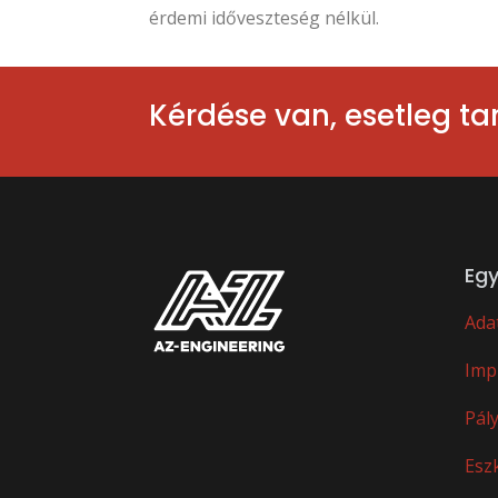
érdemi időveszteség nélkül.
Kérdése van, esetleg t
Egy
Ada
Imp
Pál
Esz