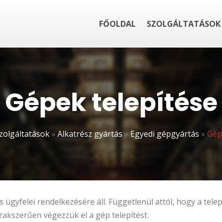
FŐOLDAL
SZOLGÁLTATÁSOK
Gépek telepítése
zolgáltatások
»
Alkatrész gyártás
»
Egyedi gépgyártás
»
Gép
 ügyfelei rendelkezésére áll. Függetlenül attól, hogy a telep
szakszerűen végezzük el a gép telepítést.