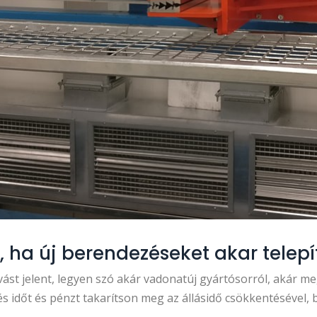
, ha új berendezéseket akar telep
vást jelent, legyen szó akár vadonatúj gyártósorról, akár 
és időt és pénzt takarítson meg az állásidő csökkentésével,