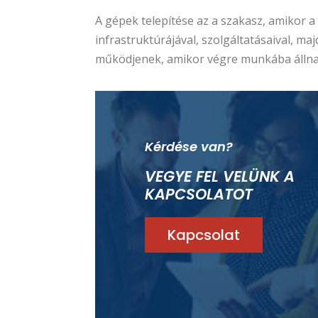
A gépek telepítése az a szakasz, amikor a
infrastruktúrájával, szolgáltatásaival, 
működjenek, amikor végre munkába állna
Kérdése van?
VEGYE FEL VELÜNK A
KAPCSOLATOT
Kapcsolat