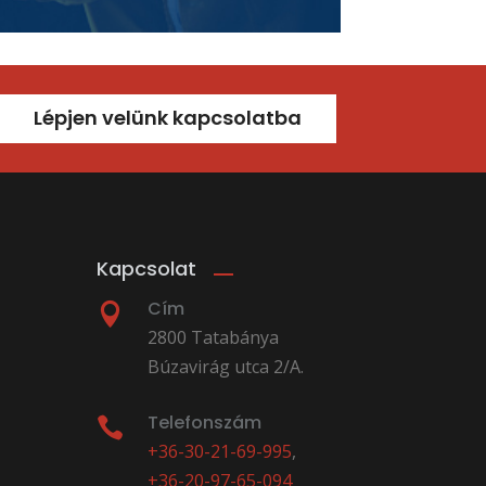
Lépjen velünk kapcsolatba
Kapcsolat
Cím

2800 Tatabánya
Búzavirág utca 2/A.
Telefonszám

+36-30-21-69-995
,
+36-20-97-65-094