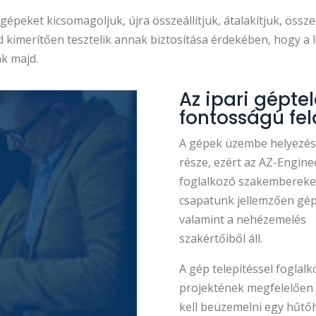
 gépeket kicsomagoljuk, újra összeállítjuk, átalakítjuk, öss
majd kimerítően tesztelik annak biztosítása érdekében, hog
k majd.
Az ipari géptel
fontosságú fe
A gépek üzembe helyezése
része, ezért az AZ-Enginee
foglalkozó szakembereket
csapatunk jellemzően gép
valamint a nehézemelés
szakértőiből áll.
A gép telepítéssel foglal
projektének megfelelően 
kell beüzemelni egy hűtőh