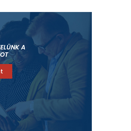
VELÜNK A
OT
t