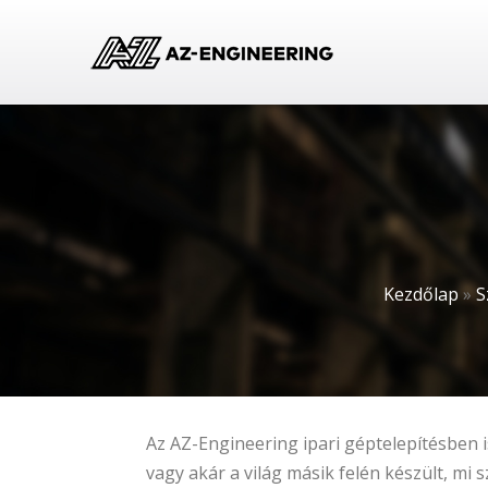
Kezdőlap
»
S
Az AZ-Engineering ipari géptelepítésben is
vagy akár a világ másik felén készült, mi 