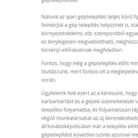
géptelepítéssel!
Nálunk az ipari géptelepítés teljes körű fi
felmérjük a gép telepítés helyszínét is, st
környezetvédelmi, stb. szempontból egyará
ez ténylegesen megvalósítható, méghozz
törvényi előírásoknak megfelelően.
Fontos, hogy még a géptelepítés előtt mi
tisztázzunk, mert fontos cél a meglepetés
során.
Ügyfeleink felé ezért az a kérésünk, hogy
karbantartást és a gépek üzemeltetését 
telepítési folyamatba, és folyamatosan tá
végző munkatársakat az új berendezésekrő
át/továbbképzésüket már a telepítés előt
géptelepítést követően szinte azonnal 